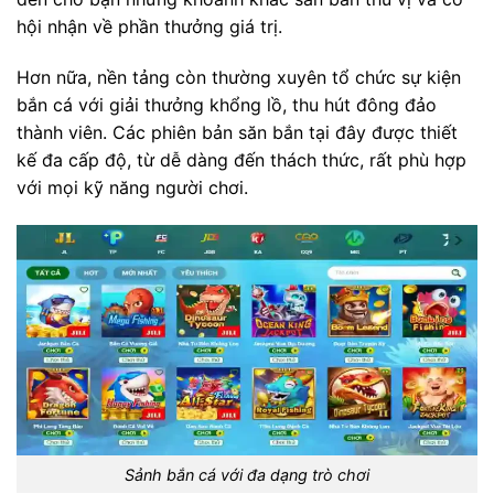
hội nhận về phần thưởng giá trị.
Hơn nữa, nền tảng còn thường xuyên tổ chức sự kiện
bắn cá với giải thưởng khổng lồ, thu hút đông đảo
thành viên. Các phiên bản săn bắn tại đây được thiết
kế đa cấp độ, từ dễ dàng đến thách thức, rất phù hợp
với mọi kỹ năng người chơi.
Sảnh bắn cá với đa dạng trò chơi