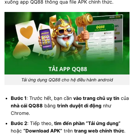
xuống app QQ88 thông qua file APK chính thức.
Tải ứng dụng QQ88 cho hệ điều hành android
Bước 1
: Trước hết, bạn cần
vào trang chủ uy tín
của
nhà cái QQ88
bằng
trình duyệt di động
như
Chrome.
Bước 2
: Tiếp theo,
tìm đến phần “Tải ứng dụng”
hoặc
“Download APK”
trên
trang web chính thức
.