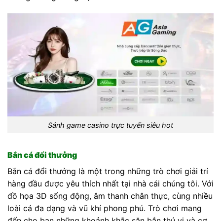
Sảnh game casino trực tuyến siêu hot
Bắn cá đổi thưởng
Bắn cá đổi thưởng là một trong những trò chơi giải trí
hàng đầu được yêu thích nhất tại nhà cái chúng tôi. Với
đồ họa 3D sống động, âm thanh chân thực, cùng nhiều
loài cá đa dạng và vũ khí phong phú. Trò chơi mang
đến cho bạn những khoảnh khắc săn bắn thú vị và cơ