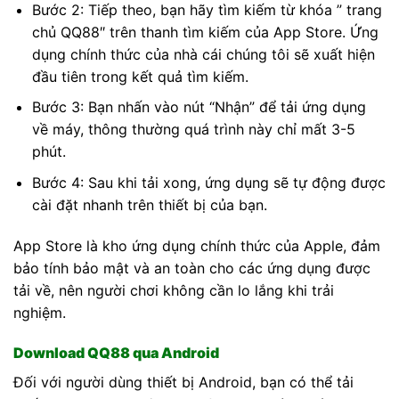
Bước 2: Tiếp theo, bạn hãy tìm kiếm từ khóa ” trang
chủ QQ88″ trên thanh tìm kiếm của App Store. Ứng
dụng chính thức của nhà cái chúng tôi sẽ xuất hiện
đầu tiên trong kết quả tìm kiếm.
Bước 3: Bạn nhấn vào nút “Nhận” để tải ứng dụng
về máy, thông thường quá trình này chỉ mất 3-5
phút.
Bước 4: Sau khi tải xong, ứng dụng sẽ tự động được
cài đặt nhanh trên thiết bị của bạn.
App Store là kho ứng dụng chính thức của Apple, đảm
bảo tính bảo mật và an toàn cho các ứng dụng được
tải về, nên người chơi không cần lo lắng khi trải
nghiệm.
Download QQ88 qua Android
Đối với người dùng thiết bị Android, bạn có thể tải