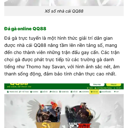
Xổ số nhà cái QQ88
Đá gà online QQ88
Đá gà trực tuyến là một hình thức giải trí dân gian
được nhà cái QQ88 nâng tầm lên nền tảng số, mang
đến cho thành viên những trận đấu gay cấn. Các trận
chọi gà được phát trực tiếp từ các trường gà danh
tiếng như Thomo hay Savan, với hình ảnh sắc nét, âm
thanh sống động, đảm bảo tính chân thực cao nhất.