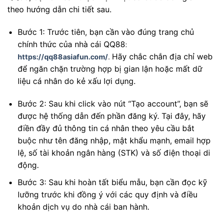
theo hướng dẫn chi tiết sau.
Bước 1: Trước tiên, bạn cần vào đúng trang chủ
chính thức của nhà cái QQ88
:
Hãy chắc chắn địa chỉ web
https://qq88asiafun.com/
.
để ngăn chặn trường hợp bị gian lận hoặc mất dữ
liệu cá nhân do kẻ xấu lợi dụng.
Bước 2: Sau khi click vào nút “Tạo account”, bạn sẽ
được hệ thống dẫn đến phần đăng ký. Tại đây, hãy
điền đầy đủ thông tin cá nhân theo yêu cầu bắt
buộc như tên đăng nhập, mật khẩu mạnh, email hợp
lệ, số tài khoản ngân hàng (STK) và số điện thoại di
động.
Bước 3: Sau khi hoàn tất biểu mẫu, bạn cần đọc kỹ
lưỡng trước khi đồng ý với các quy định và điều
khoản dịch vụ do nhà cái ban hành.