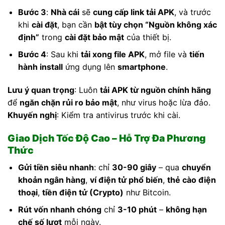
Bước 3
:
Nhà cái
sẽ
cung cấp link tải APK
, và trước
khi
cài đặt
, bạn cần
bật tùy chọn “Nguồn không xác
định”
trong
cài đặt bảo mật
của thiết bị.
Bước 4
: Sau khi
tải xong file APK
, mở file và
tiến
hành install
ứng dụng lên
smartphone
.
Lưu ý quan trọng
: Luôn
tải APK từ nguồn chính hãng
để
ngăn chặn rủi ro bảo mật
, như virus hoặc lừa đảo.
Khuyến nghị
: Kiểm tra antivirus trước khi cài.
Giao Dịch Tốc Độ Cao – Hỗ Trợ Đa Phương
Thức
Gửi tiền siêu nhanh
: chỉ
30-90 giây
– qua
chuyển
khoản ngân hàng
,
ví điện tử phổ biến
,
thẻ cào điện
thoại
,
tiền điện tử (Crypto)
như Bitcoin.
Rút vốn nhanh chóng
chỉ
3-10 phút
–
không hạn
chế số lượt
mỗi ngày.