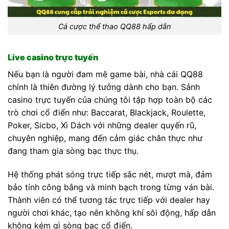
Cá cược thể thao QQ88 hấp dẫn
Live casino trực tuyến
Nếu bạn là người đam mê game bài, nhà cái QQ88
chính là thiên đường lý tưởng dành cho bạn. Sảnh
casino trực tuyến của chúng tôi tập hợp toàn bộ các
trò chơi cổ điển như: Baccarat, Blackjack, Roulette,
Poker, Sicbo, Xì Dách với những dealer quyến rũ,
chuyên nghiệp, mang đến cảm giác chân thực như
đang tham gia sòng bạc thực thụ.
Hệ thống phát sóng trực tiếp sắc nét, mượt mà, đảm
bảo tính công bằng và minh bạch trong từng ván bài.
Thành viên có thể tương tác trực tiếp với dealer hay
người chơi khác, tạo nên không khí sôi động, hấp dẫn
không kém gì sòng bạc cổ điển.