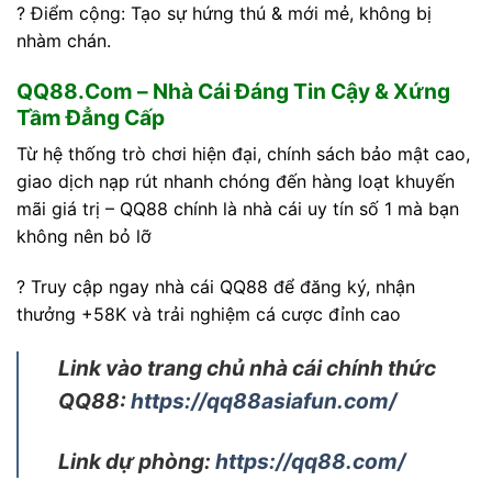
? Điểm cộng: Tạo sự hứng thú & mới mẻ, không bị
nhàm chán.
QQ88.Com – Nhà Cái Đáng Tin Cậy & Xứng
Tầm Đẳng Cấp
Từ hệ thống trò chơi hiện đại, chính sách bảo mật cao,
giao dịch nạp rút nhanh chóng đến hàng loạt khuyến
mãi giá trị – QQ88 chính là nhà cái uy tín số 1 mà bạn
không nên bỏ lỡ
? Truy cập ngay nhà cái QQ88 để đăng ký, nhận
thưởng +58K và trải nghiệm cá cược đỉnh cao
Link vào trang chủ nhà cái chính thức
QQ88:
https://qq88asiafun.com/
Link dự phòng:
https://qq88.com/